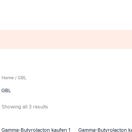
Home
/ GBL
GBL
Showing all 3 results
Gamma-Butyrolacton kaufen 1
Gamma-Butyrolacton k