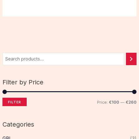
Filter by Price
FILTER
Price:
€100
—
€260
Categories
GBL
(3)