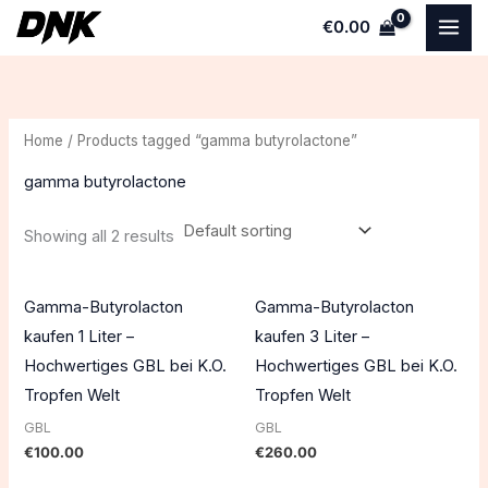
Skip
€
0.00
to
i
a
content
n
x
p
p
Home
/ Products tagged “gamma butyrolactone”
r
r
i
i
gamma butyrolactone
c
c
Showing all 2 results
e
e
Gamma-Butyrolacton
Gamma-Butyrolacton
kaufen 1 Liter –
kaufen 3 Liter –
Hochwertiges GBL bei K.O.
Hochwertiges GBL bei K.O.
Tropfen Welt
Tropfen Welt
GBL
GBL
€
100.00
€
260.00