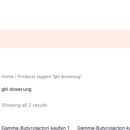
Home
/ Products tagged “gbl dosierung”
gbl dosierung
Showing all 2 results
Gamma-Butyrolacton kaufen 1
Gamma-Butyrolacton k