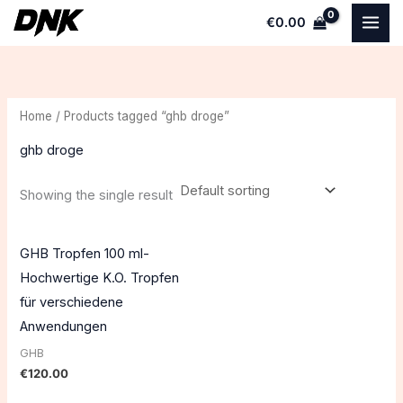
Skip
€
0.00
to
content
Home
/ Products tagged “ghb droge”
ghb droge
Showing the single result
GHB Tropfen 100 ml-
Hochwertige K.O. Tropfen
für verschiedene
Anwendungen
GHB
€
120.00