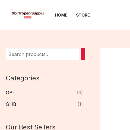
Skip
to
HOME
STORE
content
Categories
GBL
(3)
GHB
(1)
Our Best Sellers